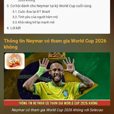
2026 không
Cơ hội dành cho Neymar tại kỳ World Cup cuối cùng
Cuộc đua tại ĐT Brazil
Tình yêu của người hâm mộ
Khả năng trở lại mạnh mẽ
Lời kết
Thông tin Neymar có tham gia World Cup 2026
không
Neymar có tham gia World Cup 2026 không với Selecao