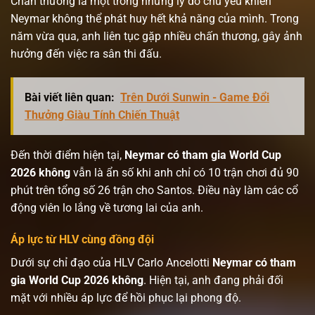
Chấn thương là một trong những lý do chủ yếu khiến
Neymar không thể phát huy hết khả năng của mình. Trong
năm vừa qua, anh liên tục gặp nhiều chấn thương, gây ảnh
hưởng đến việc ra sân thi đấu.
Bài viết liên quan:
Trên Dưới Sunwin - Game Đổi
Thưởng Giàu Tính Chiến Thuật
Đến thời điểm hiện tại,
Neymar có tham gia World Cup
2026 không
vẫn là ẩn số khi anh chỉ có 10 trận chơi đủ 90
phút trên tổng số 26 trận cho Santos. Điều này làm các cổ
động viên lo lắng về tương lai của anh.
Áp lực từ HLV cùng đồng đội
Dưới sự chỉ đạo của HLV Carlo Ancelotti
Neymar có tham
gia World Cup 2026 không
. Hiện tại, anh đang phải đối
mặt với nhiều áp lực để hồi phục lại phong độ.