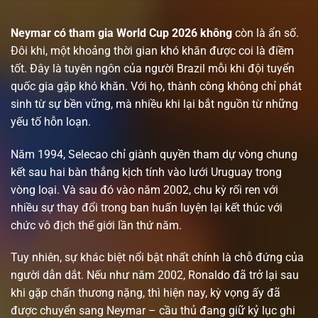
Neymar có tham gia World Cup 2026 không
còn là ẩn số.
Đôi khi, một khoảng thời gian khó khăn được coi là điềm
tốt. Đây là tuyên ngôn của người Brazil mỗi khi đội tuyển
quốc gia gặp khó khăn. Với họ, thành công không chỉ phát
sinh từ sự bền vững, mà nhiều khi lại bắt nguồn từ những
yếu tố hỗn loạn.
Năm 1994, Selecao chỉ giành quyền tham dự vòng chung
kết sau hai bàn thắng kịch tính vào lưới Uruguay trong
vòng loại. Và sau đó vào năm 2002, chu kỳ rối ren với
nhiều sự thay đổi trong ban huấn luyện lại kết thúc với
chức vô địch thế giới lần thứ năm.
Tuy nhiên, sự khác biệt nổi bật nhất chính là chỗ đứng của
người dẫn dắt. Nếu như năm 2002, Ronaldo đã trở lại sau
khi gặp chấn thương nặng, thì hiện nay, kỳ vọng ấy đã
được chuyển sang Neymar – cầu thủ đang giữ kỷ lục ghi