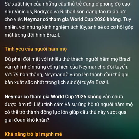
Sự xuất hiện của những cầu thủ trẻ đang ở phong độ cao
như Vinicius, Rodrygo và Richarlison đang tạo ra áp lực
cho việc
Neymar có tham gia World Cup 2026 không
. Tuy
nhiên, với những kinh nghiệm tích lũy, anh sẽ có cơ hội góp
mặt trong đội hình Brazil.
Tình yêu của người hâm mộ
Dù phải đối mặt với nhiều thử thách, người hâm mộ Brazil
vẫn ghi nhớ những cống hiến của Neymar cho đội tuyển.
Với 79 bàn thắng, Neymar đã vươn lên thành cầu thủ ghi
bàn xuất sắc nhất trong lịch sử đội tuyển Brazil.
Neymar có tham gia World Cup 2026 không
vẫn chưa
được làm rõ. Liệu tình cảm và sự ủng hộ từ người hâm mộ
có thể trở thành động lực lớn giúp cầu thủ này vượt qua
giai đoạn khó khăn?
Khả năng trở lại mạnh mẽ