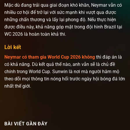
Mặc dù đang trải qua giai đoạn khó khăn, Neymar vẫn có
nhiều cơ hội để trở lại với sức mạnh khi vượt qua được
những chấn thương và lấy lại phong độ. Nếu thực hiện
được điều này, khả năng góp mặt trong đội hình Brazil tại
WC 2026 là hoàn toàn khả thi.
Lời kết
Neymar có tham gia World Cup 2026 không
thì đáp án là
có khả năng. Dù kết quả thế nào, anh vẫn sẽ là chủ đề
chính trong World Cup. Sunwin là nơi mà người hâm mộ
theo dõi mọi thông tin nóng hổi trước ngày hội bóng đá lớn
nhất thế giới.
BÀI VIẾT GẦN ĐÂY