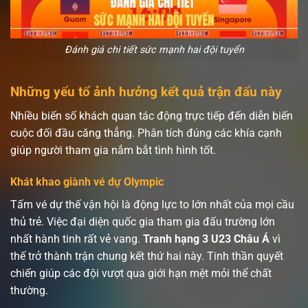
Đánh giá chi tiết sức mạnh hai đội tuyển
Những yếu tố ảnh hưởng kết quả trận đấu này
Nhiều biến số khách quan tác động trực tiếp đến diễn biến
cuộc đối đầu căng thẳng. Phân tích đúng các khía cạnh
giúp người tham gia nắm bắt tình hình tốt.
Khát khao giành vé dự Olympic
Tấm vé dự thế vận hội là động lực to lớn nhất của mọi cầu
thủ trẻ. Việc đại diện quốc gia tham gia đấu trường lớn
nhất hành tinh rất vẻ vang.
Tranh hạng 3 U23 Châu Á
vì
thế trở thành trận chung kết thứ hai này. Tinh thần quyết
chiến giúp các đội vượt qua giới hạn mệt mỏi thể chất
thường.