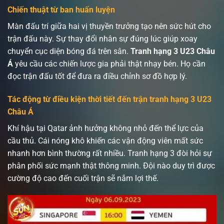
Chiến thuật từ ban huấn luyện
Màn đấu trí giữa hai vị thuyền trưởng tạo nên sức hút cho
trận đấu này. Sự thay đổi nhân sự đúng lúc giúp xoay
chuyển cục diện bóng đá trên sân.
Tranh hạng 3 U23 Châu
Á
yêu cầu các chiến lược gia phải thật nhạy bén. Họ cần
đọc trận đấu tốt để đưa ra điều chỉnh sơ đồ hợp lý.
Tác động từ điều kiện thời tiết đến trận tranh hạng 3 U23
Châu Á
Khí hậu tại Qatar ảnh hưởng không nhỏ đến thể lực của
cầu thủ. Cái nóng khô khiến các vận động viên mất sức
nhanh hơn bình thường rất nhiều. Tranh hạng 3 đòi hỏi sự
phân phối sức mạnh thật thông minh. Đội nào duy trì được
cường độ cao đến cuối trận sẽ nắm lợi thế.