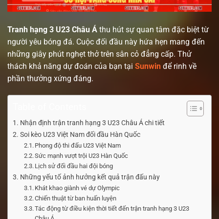
Tranh hạng 3 U23 Châu Á
thu hút sự quan tâm đặc biệt từ
người yêu bóng đá. Cuộc đối đầu này hứa hẹn mang đến
những giây phút nghẹt thở trên sân cỏ đẳng cấp. Thử
thách khả năng dự đoán của bạn tại
Sunwin
để rinh về
phần thưởng xứng đáng.
Table of Contents
Nhận định trận tranh hạng 3 U23 Châu Á chi tiết
Soi kèo U23 Việt Nam đối đầu Hàn Quốc
Phong độ thi đấu U23 Việt Nam
Sức mạnh vượt trội U23 Hàn Quốc
Lịch sử đối đầu hai đội bóng
Những yếu tố ảnh hưởng kết quả trận đấu này
Khát khao giành vé dự Olympic
Chiến thuật từ ban huấn luyện
Tác động từ điều kiện thời tiết đến trận tranh hạng 3 U23
Châu Á