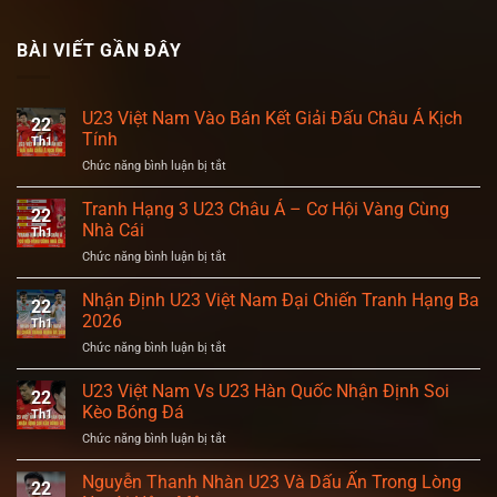
BÀI VIẾT GẦN ĐÂY
U23 Việt Nam Vào Bán Kết Giải Đấu Châu Á Kịch
22
Tính
Th1
ở
Chức năng bình luận bị tắt
U23
Việt
Tranh Hạng 3 U23 Châu Á – Cơ Hội Vàng Cùng
22
Nam
Nhà Cái
Th1
Vào
ở
Chức năng bình luận bị tắt
Bán
Tranh
Kết
Hạng
Nhận Định U23 Việt Nam Đại Chiến Tranh Hạng Ba
Giải
22
3
Đấu
2026
Th1
U23
Châu
ở
Chức năng bình luận bị tắt
Châu
Á
Nhận
Á
Kịch
Định
U23 Việt Nam Vs U23 Hàn Quốc Nhận Định Soi
–
Tính
22
U23
Cơ
Kèo Bóng Đá
Th1
Việt
Hội
ở
Chức năng bình luận bị tắt
Nam
Vàng
U23
Đại
Cùng
Việt
Nguyễn Thanh Nhàn U23 Và Dấu Ấn Trong Lòng
Chiến
Nhà
22
Nam