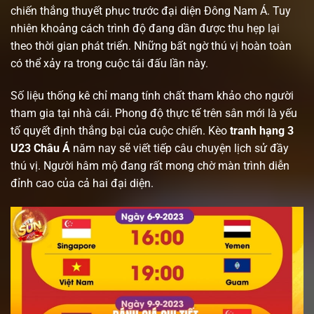
chiến thắng thuyết phục trước đại diện Đông Nam Á. Tuy
nhiên khoảng cách trình độ đang dần được thu hẹp lại
theo thời gian phát triển. Những bất ngờ thú vị hoàn toàn
có thể xảy ra trong cuộc tái đấu lần này.
Số liệu thống kê chỉ mang tính chất tham khảo cho người
tham gia tại nhà cái. Phong độ thực tế trên sân mới là yếu
tố quyết định thắng bại của cuộc chiến. Kèo
tranh hạng 3
U23 Châu Á
năm nay sẽ viết tiếp câu chuyện lịch sử đầy
thú vị. Người hâm mộ đang rất mong chờ màn trình diễn
đỉnh cao của cả hai đại diện.