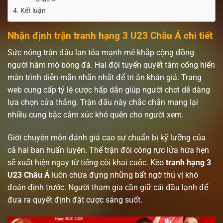
Kết luận
Nhận định trận tranh hạng 3 U23 Châu Á chi tiết
Sức nóng trận đấu lan tỏa mạnh mẽ khắp cộng đồng
người hâm mộ bóng đá. Hai đội tuyển quyết tâm cống hiến
màn trình diễn mãn nhãn nhất để tri ân khán giả. Trang
web cung cấp tỷ lệ cược hấp dẫn giúp người chơi dễ dàng
lựa chọn cửa thắng. Trận đấu này chắc chắn mang lại
nhiều cung bậc cảm xúc khó quên cho người xem.
Giới chuyên môn đánh giá cao sự chuẩn bị kỹ lưỡng của
cả hai ban huấn luyện. Thế trận đôi công rực lửa hứa hẹn
sẽ xuất hiện ngay từ tiếng còi khai cuộc. Kèo
tranh hạng 3
U23 Châu Á
luôn chứa đựng những bất ngờ thú vị khó
đoán định trước. Người tham gia cần giữ cái đầu lạnh để
đưa ra quyết định đặt cược sáng suốt.