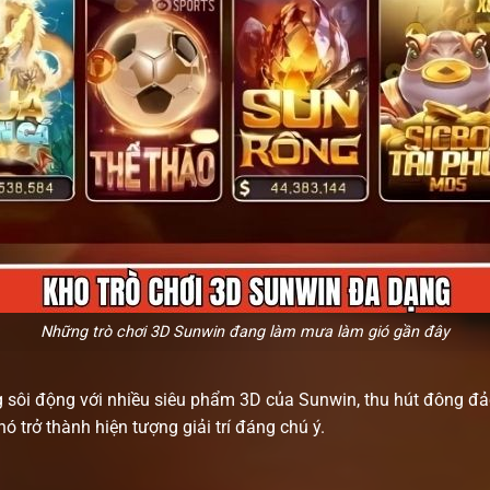
Những trò chơi 3D Sunwin đang làm mưa làm gió gần đây
 sôi động với nhiều siêu phẩm 3D của Sunwin, thu hút đông đả
nó trở thành hiện tượng giải trí đáng chú ý.