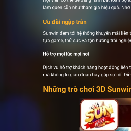
Hội viên có thể dễ dàng nắm bắt toàn bộ l
làm quen cũn như tham gia hiệu quả. Nhờ lu
Ưu đãi ngập tràn
Sunwin đem tới hệ thống khuyến mãi liên
tựa game, thử sức và tận hưởng trải nghiệ
Hỗ trợ mọi lúc mọi nơi
Dịch vụ hỗ trợ khách hàng hoạt động liên 
mà không lo gián đoạn hay gặp sự cố. Điều 
Những trò chơi 3D Sunwi