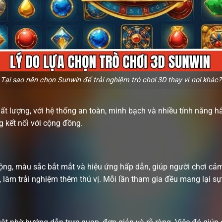
Tại sao nên chọn Sunwin để trải nghiệm trò chơi 3D thay vì nơi khác?
 lượng, với hệ thống an toàn, minh bạch và nhiều tính năng h
 kết nối với cộng đồng.
ng, màu sắc bắt mắt và hiệu ứng hấp dẫn, giúp người chơi cả
 làm trải nghiệm thêm thú vị. Mỗi lần tham gia đều mang lại sự