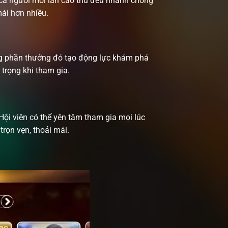
p cả người mới lẫn cao thủ đều nhanh chóng
mái hơn nhiều.
ng phần thưởng đó tạo động lực khám phá
trọng khi tham gia.
Hội viên có thể yên tâm tham gia mọi lúc
trọn vẹn, thoải mái.