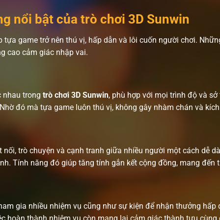
g nổi bật của trò chơi 3D Sunwin
 tựa game trở nên thú vị, hấp dẫn và lôi cuốn người chơi. Nhữn
g cao cảm giác nhập vai.
c nhau trong
trò chơi 3D Sunwin
, phù hợp với mọi trình độ và sở
 Nhờ đó mà tựa game luôn thú vị, không gây nhàm chán và kích t
 nối, trò chuyện và cạnh tranh giữa nhiều người một cách dễ dà
tính. Tính năng đó giúp tăng tính gắn kết cộng đồng, mang đến t
 tham gia nhiều nhiệm vụ cũng như sự kiện để nhận thưởng hấp d
ệc hoàn thành nhiệm vụ còn mang lại cảm giác thành tựu cùng đ