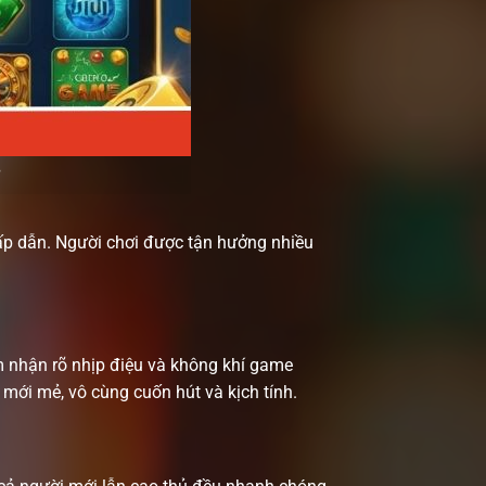
ấp dẫn. Người chơi được tận hưởng nhiều
m nhận rõ nhịp điệu và không khí game
 mới mẻ, vô cùng cuốn hút và kịch tính.