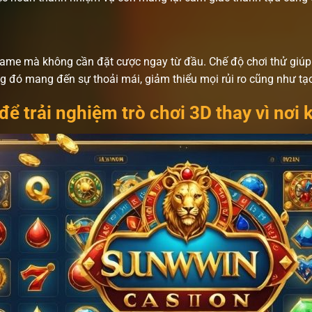
 game mà không cần đặt cược ngay từ đầu. Chế độ chơi thử giúp
g đó mang đến sự thoải mái, giảm thiểu mọi rủi ro cũng như tạ
ể trải nghiệm trò chơi 3D thay vì nơi 