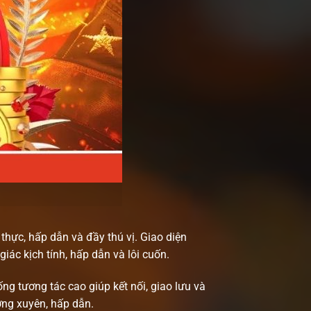
thực, hấp dẫn và đầy thú vị. Giao diện
ác kịch tính, hấp dẫn và lôi cuốn.
ng tương tác cao giúp kết nối, giao lưu và
ờng xuyên, hấp dẫn.