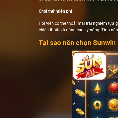
Chơi thử miễn phí
Hội viên có thể thoải mái trải nghiệm tựa
chiến thuật và nâng cao kỹ năng. Tính năn
Tại sao nên chọn Sunwin đ