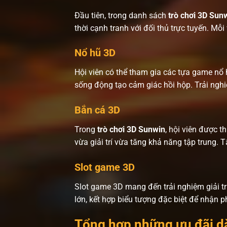
Đầu tiên, trong danh sách
trò chơi 3D Sun
thời cạnh tranh với đối thủ trực tuyến. M
Nổ hũ 3D
Hội viên có thể tham gia các tựa game nổ
sống động tạo cảm giác hồi hộp. Trải ngh
Bắn cá 3D
Trong
trò chơi 3D Sunwin
, hội viên được 
vừa giải trí vừa tăng khả năng tập trung. 
Slot game 3D
Slot game 3D mang đến trải nghiệm giải t
lớn, kết hợp biểu tượng đặc biệt để nhận p
Tổng hợp những ưu đãi dà